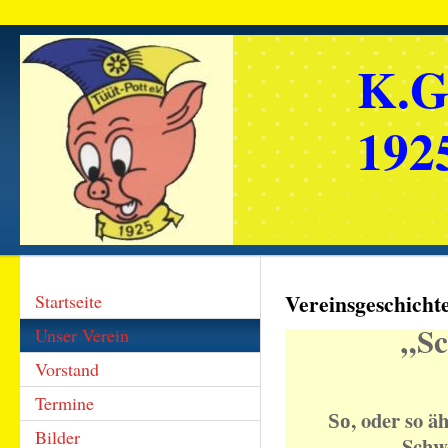
K.G
1925
Vereinsgeschicht
Startseite
„Sc
Unser Verein
Vorstand
Termine
, oder so ä
So
Bilder
Schwe