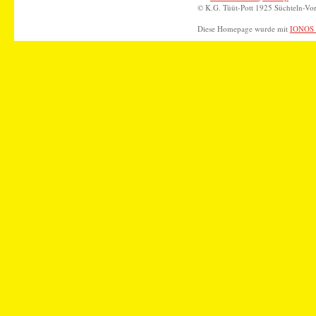
© K.G. Tüüt-Pott 1925 Süchteln-Vor
Diese Homepage wurde mit
IONOS 