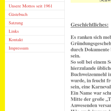
Unsere Mottos seit 1961
Gästebuch
Satzung
Geschichtliches:
Links
Es ranken sich me
Kontakt
Gründungsgeschehe
Impressum
durch Dokumente b
sein.
So soll bei einem S
hierzulande üblich
Buchweizenmehl in
wurde, in feucht f
sein, eine Karneva
Ein Name war schne
Mitte der große „T
Anwesenden versam