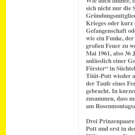
Wie auch immer, in
sich nicht nur die 
Gründungsmitglied
Krieges oder kurz 
Gefangenschaft ode
wie ein Funke, der
großen Feuer zu we
Mai 1961, also 36
anlässlich einer G
Förster“ in Süchte
Tüüt-Pott wieder a
der Taufe eines Fe
gebracht. In kurze
zusammen, dass ma
am Rosenmontagsz
Drei Prinzenpaare
Pott und erst in de