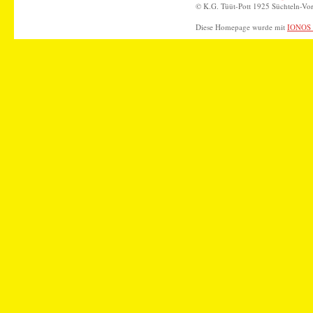
© K.G. Tüüt-Pott 1925 Süchteln-Vor
Diese Homepage wurde mit
IONOS 