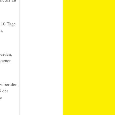
 10 Tage
n.
werden,
enenen
zuberufen,
3 der
e