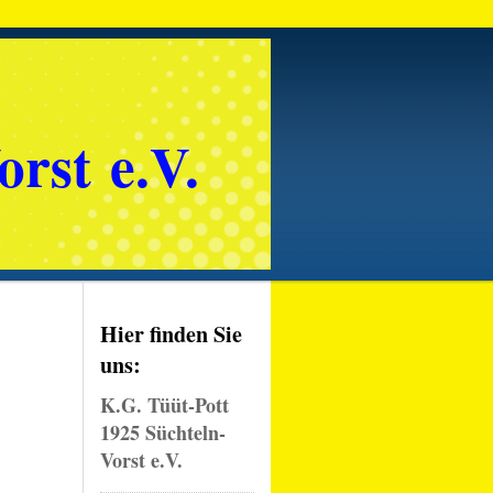
orst e.V.
Hier finden Sie
uns:
K.G. Tüüt-Pott
1925 Süchteln-
Vorst e.V.