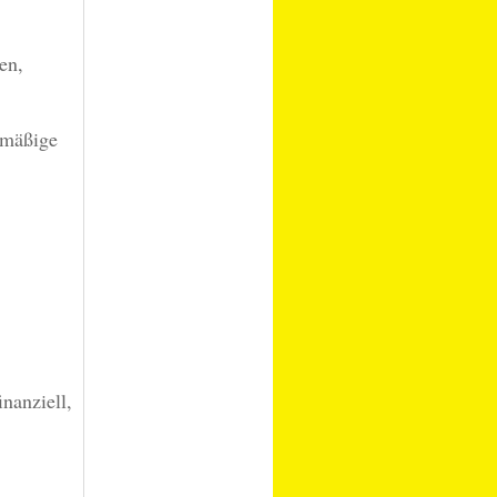
en,
smäßige
inanziell,