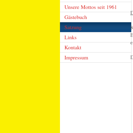
Unsere Mottos seit 1961
D
Gästebuch
Satzung
K
E
Links
e
Kontakt
D
Impressum