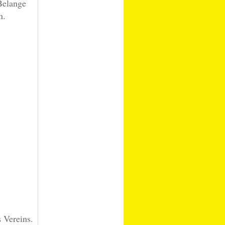
Belange
n.
 Vereins.