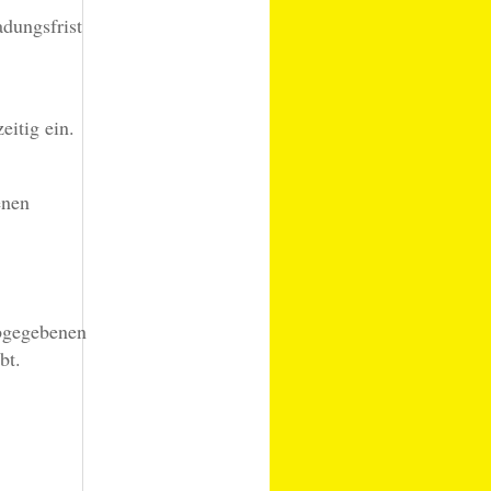
dungsfrist
eitig ein.
enen
abgegebenen
bt.