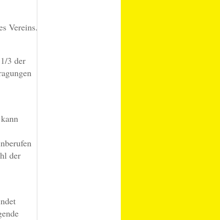
es Vereins.
1/3 der
ragungen
 kann
inberufen
hl der
indet
gende